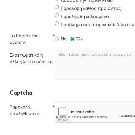
Λάθος στην παραγγελία
Παραλαβή λάθος προϊόντος
Παρελήφθη χαλασμένο
Προβληματικό, παρακαλώ δώστε λ
Το Προϊόν έχει
Ναι
Όχι
ανοιχτεί
Ελαττωματικό ή
άλλες λεπτομέρειες
Captcha
Παρακαλώ
επαληθεύστε