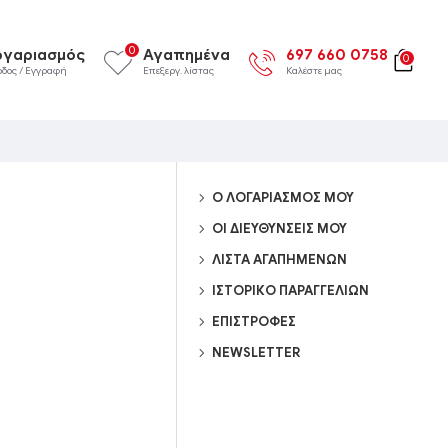
0
ογαριασμός
Αγαπημένα
697 660 0758
0
οδος / Εγγραφή
Επεξεργ. λίστας
Καλέστε μας
Ο ΛΟΓΑΡΙΑΣΜΌΣ ΜΟΥ
ΟΙ ΔΙΕΥΘΎΝΣΕΙΣ ΜΟΥ
ΛΊΣΤΑ ΑΓΑΠΗΜΈΝΩΝ
ΙΣΤΟΡΙΚΌ ΠΑΡΑΓΓΕΛΙΏΝ
ΕΠΙΣΤΡΟΦΈΣ
NEWSLETTER