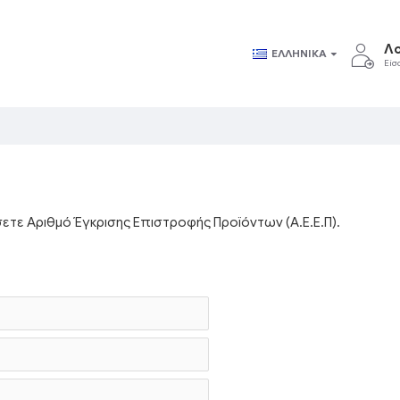
Λ
ΕΛΛΗΝΙΚΆ
Είσ
τε Αριθμό Έγκρισης Επιστροφής Προϊόντων (Α.Ε.Ε.Π).