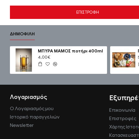
ΕΠΙΣΤΡΟΦΉ
ΔΗΜΟΦΙΛΉ
ΜΠΥΡΑ ΜΑΜΟΣ ποτήρι 400ml
4,00€
Λογαριασμός
Εξυπηρέ
Ο Λογαριασμός μου
Επικοινωνία
Ιστορικό παραγγελιών
Επιστροφές
Newsletter
Χάρτης Ιστο
Κατασκευαστ